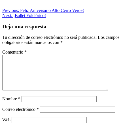
Navegación
Previous:
Feliz Aniversario Alto Cerro Verde!
Next:
¡Ballet Folclórico!
de
entradas
Deja una respuesta
Tu dirección de correo electrónico no será publicada.
Los campos
obligatorios están marcados con
*
Comentario
*
Nombre
*
Correo electrónico
*
Web