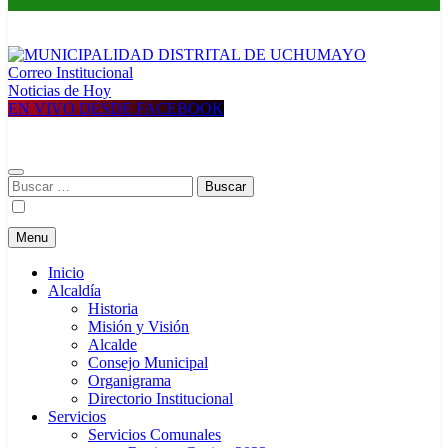
Correo Institucional
MUNICIPALIDAD DISTRITAL DE UCHUMAYO
Construyendo una nueva Historia
Noticias de Hoy
EN VIVO DESDE FACEBOOK
Buscar:
Menu
Inicio
Alcaldía
Historia
Misión y Visión
Alcalde
Consejo Municipal
Organigrama
Directorio Institucional
Servicios
Servicios Comunales