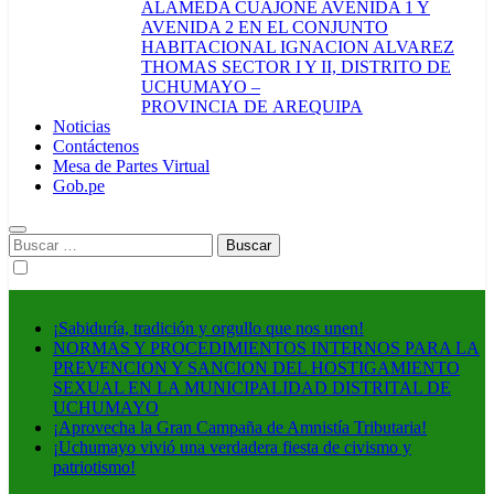
ALAMEDA CUAJONE AVENIDA 1 Y
AVENIDA 2 EN EL CONJUNTO
HABITACIONAL IGNACION ALVAREZ
THOMAS SECTOR I Y II, DISTRITO DE
UCHUMAYO –
PROVINCIA DE AREQUIPA
Noticias
Contáctenos
Mesa de Partes Virtual
Gob.pe
Buscar:
¡Sabiduría, tradición y orgullo que nos unen!
NORMAS Y PROCEDIMIENTOS INTERNOS PARA LA
PREVENCION Y SANCION DEL HOSTIGAMIENTO
SEXUAL EN LA MUNICIPALIDAD DISTRITAL DE
UCHUMAYO
¡Aprovecha la Gran Campaña de Amnistía Tributaria!
¡Uchumayo vivió una verdadera fiesta de civismo y
patriotismo!