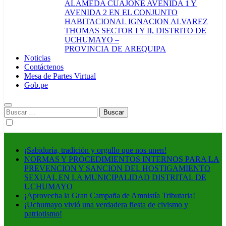
ALAMEDA CUAJONE AVENIDA 1 Y
AVENIDA 2 EN EL CONJUNTO
HABITACIONAL IGNACION ALVAREZ
THOMAS SECTOR I Y II, DISTRITO DE
UCHUMAYO –
PROVINCIA DE AREQUIPA
Noticias
Contáctenos
Mesa de Partes Virtual
Gob.pe
Buscar:
¡Sabiduría, tradición y orgullo que nos unen!
NORMAS Y PROCEDIMIENTOS INTERNOS PARA LA
PREVENCION Y SANCION DEL HOSTIGAMIENTO
SEXUAL EN LA MUNICIPALIDAD DISTRITAL DE
UCHUMAYO
¡Aprovecha la Gran Campaña de Amnistía Tributaria!
¡Uchumayo vivió una verdadera fiesta de civismo y
patriotismo!