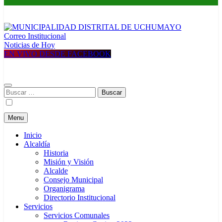
Correo Institucional
MUNICIPALIDAD DISTRITAL DE UCHUMAYO
Construyendo una nueva Historia
Noticias de Hoy
EN VIVO DESDE FACEBOOK
Buscar:
Menu
Inicio
Alcaldía
Historia
Misión y Visión
Alcalde
Consejo Municipal
Organigrama
Directorio Institucional
Servicios
Servicios Comunales