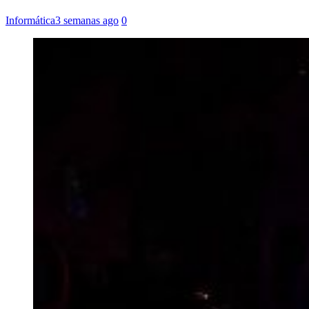
Informática
3 semanas ago
0