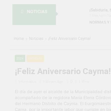
¡Sabiduría, 
NOTICIAS
5 Días Ago
5 Dí
NORMAS Y 
MUNICIPAL
2 Semanas Ago
¡Aprovecha 
Home
Noticias
¡Feliz Aniversario Cayma!
2 Semanas Ago
¡Uchumayo v
3 Semanas Ago
2024
NOTICIAS
¡Desfile Cí
3 Semanas Ago
¡Feliz Aniversario Cayma!
TALLER DE
4 Semanas Ago
0
Informática
9 Meses Ago
1 Mins
¡Nueva opor
El día de ayer el alcalde de la Municipalidad dis
4 Semanas Ago
acompañado de la regidora María Elena Córdova 
¡El talento 
del Hermano Distrito de Cayma. El burgomaestre f
1 Mes Ago
Cama, por la importante labor que cumple en bie