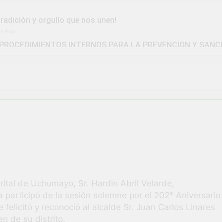
tradición y orgullo que nos unen!
as Ago
PROCEDIMIENTOS INTERNOS PARA LA PREVENCION Y SANC
IDAD DISTRITAL DE UCHUMAYO
la Gran Campaña de Amnistía Tributaria!
ivió una verdadera fiesta de civismo y patriotismo!
vico Escolar y Militar en Uchumayo!
¡Embander
3 Semanas A
 HABILIDADES BLANDAS PARA EL ÉXITO LABORAL: PENSAM
tunidad laboral para los vecinos de Uchumayo!
trital de Uchumayo, Sr. Hardin Abril Velarde,
participó de la sesión solemne por el 202° Aniversario
brilló en el escenario del Festival del Chimbango!
elicitó y reconoció al alcalde Sr. Juan Carlos Linares
n de su distrito.