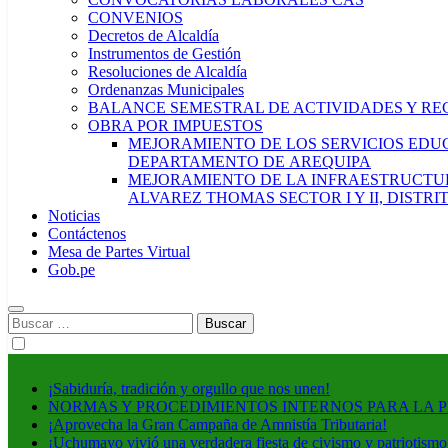
CONVENIOS
Decretos de Alcaldía
Instrumentos de Gestión
Resoluciones de Alcaldía
Ordenanzas Municipales
BALANCE SEMESTRAL DE ACTIVIDADES Y RE
OBRA POR IMPUESTOS
MEJORAMIENTO DE LOS SERVICIOS EDUCA
DEPARTAMENTO DE AREQUIPA
MEJORAMIENTO DE LA INFRAESTRUCTUR
ALVAREZ THOMAS SECTOR I Y II, DISTR
Noticias
Contáctenos
Mesa de Partes Virtual
Gob.pe
Buscar:
¡Sabiduría, tradición y orgullo que nos unen!
NORMAS Y PROCEDIMIENTOS INTERNOS PARA LA 
¡Aprovecha la Gran Campaña de Amnistía Tributaria!
¡Uchumayo vivió una verdadera fiesta de civismo y patriotismo