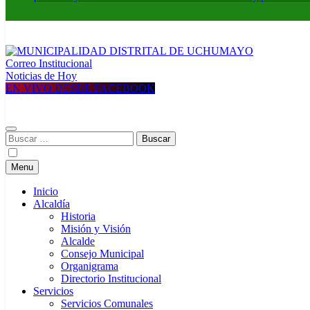
Correo Institucional
MUNICIPALIDAD DISTRITAL DE UCHUMAYO
Construyendo una nueva Historia
Noticias de Hoy
EN VIVO DESDE FACEBOOK
Buscar:
Menu
Inicio
Alcaldía
Historia
Misión y Visión
Alcalde
Consejo Municipal
Organigrama
Directorio Institucional
Servicios
Servicios Comunales