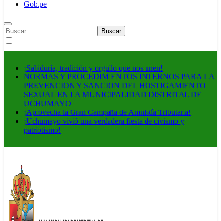
Gob.pe
Buscar:
¡Sabiduría, tradición y orgullo que nos unen!
NORMAS Y PROCEDIMIENTOS INTERNOS PARA LA
PREVENCION Y SANCION DEL HOSTIGAMIENTO
SEXUAL EN LA MUNICIPALIDAD DISTRITAL DE
UCHUMAYO
¡Aprovecha la Gran Campaña de Amnistía Tributaria!
¡Uchumayo vivió una verdadera fiesta de civismo y
patriotismo!