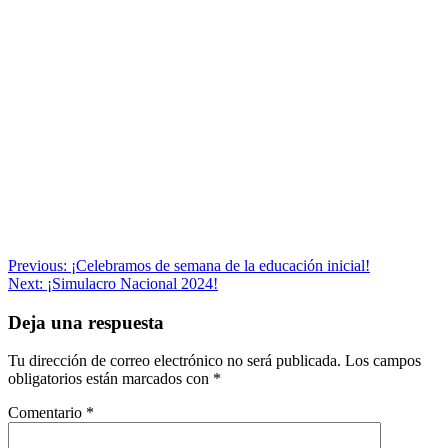
Navegación
Previous:
¡Celebramos de semana de la educación inicial!
Next:
¡Simulacro Nacional 2024!
de
entradas
Deja una respuesta
Tu dirección de correo electrónico no será publicada.
Los campos
obligatorios están marcados con
*
Comentario
*