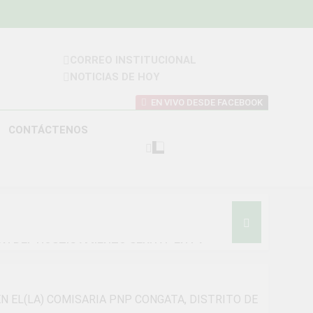
CORREO INSTITUCIONAL
NOTICIAS DE HOY
 DISTRITAL DE
EN VIVO DESDE FACEBOOK
MAYO
CONTÁCTENOS
ON DEL HOSTIGAMIENTO SEXUAL EN LA
N EL(LA) COMISARIA PNP CONGATA, DISTRITO DE