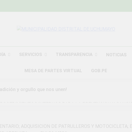
MUNICIPALIDAD
Construyendo Una Nueva Historia
UCHU
DÍA
SERVICIOS
TRANSPARENCIA
NOTICIAS
MESA DE PARTES VIRTUAL
GOB.PE
radición y orgullo que nos unen!
ROCEDIMIENTOS INTERNOS PARA LA PREVENCION Y SANCI
DAD DISTRITAL DE UCHUMAYO
a Gran Campaña de Amnistía Tributaria!
TARIO; ADQUISICION DE PATRULLEROS Y MOTOCICLETA; E