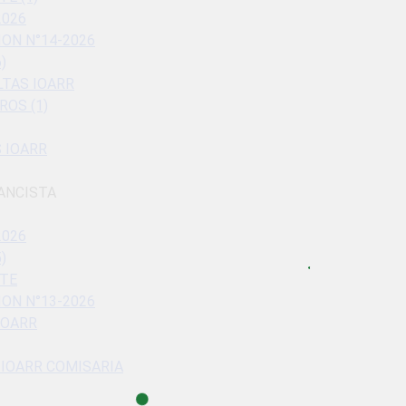
2026
ON N°14-2026
)
LTAS IOARR
ROS (1)
 IOARR
ANCISTA
2026
)
ITE
ON N°13-2026
IOARR
_IOARR COMISARIA