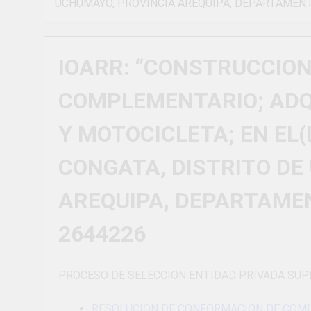
UCHUMAYO, PROVINCIA AREQUIPA, DEPARTAMENTO
¡Uchumayo vi
3 Semanas Ago
¡Desfile Cívi
IOARR: “CONSTRUCCION
3 Semanas Ago
TALLER DE 
COMPLEMENTARIO; ADQ
PROBLEMAS
1 Mes Ago
Y MOTOCICLETA; EN EL
¡Nueva oport
1 Mes Ago
CONGATA, DISTRITO DE
Vivamos con 
1 Mes Ago
AREQUIPA, DEPARTAMEN
¡El talento b
1 Mes Ago
2644226
PROCESO DE SELECCION ENTIDAD PRIVADA SUP
RESOLUCION DE CONFORMACION DE COMIT