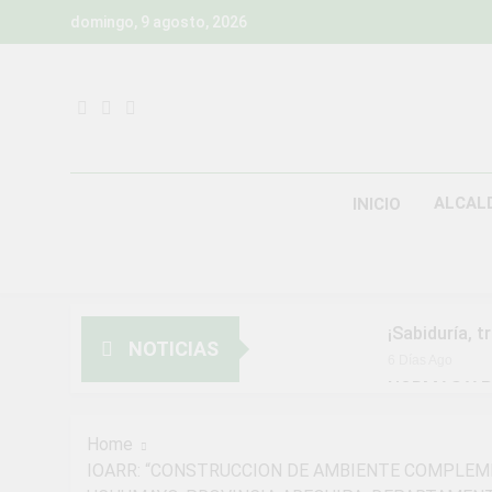
Skip
domingo, 9 agosto, 2026
to
content
ALCAL
INICIO
¡Sabiduría, t
NOTICIAS
6 Días Ago
NORMAS Y P
MUNICIPALI
2 Semanas Ago
Home
¡Aprovecha l
IOARR: “CONSTRUCCION DE AMBIENTE COMPLEMEN
3 Semanas Ago