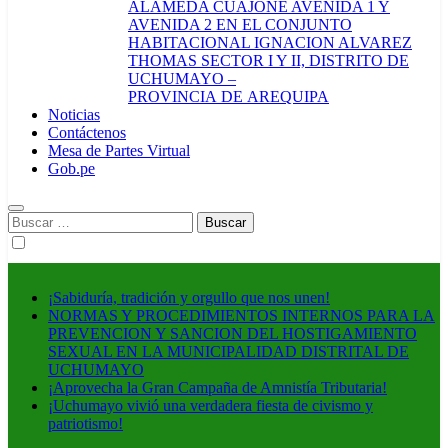
ALAMEDA CUAJONE AVENIDA 1 Y
AVENIDA 2 EN EL CONJUNTO
HABITACIONAL IGNACION ALVAREZ
THOMAS SECTOR I Y II, DISTRITO DE
UCHUMAYO –
PROVINCIA DE AREQUIPA
Noticias
Contáctenos
Mesa de Partes Virtual
Gob.pe
Buscar:
¡Sabiduría, tradición y orgullo que nos unen!
NORMAS Y PROCEDIMIENTOS INTERNOS PARA LA
PREVENCION Y SANCION DEL HOSTIGAMIENTO
SEXUAL EN LA MUNICIPALIDAD DISTRITAL DE
UCHUMAYO
¡Aprovecha la Gran Campaña de Amnistía Tributaria!
¡Uchumayo vivió una verdadera fiesta de civismo y
patriotismo!