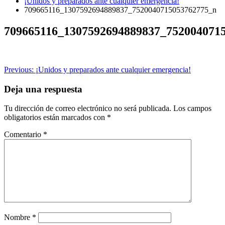
¡Unidos y preparados ante cualquier emergencia!
709665116_1307592694889837_7520040715053762775_n
709665116_1307592694889837_752004071
Navegación
Previous:
¡Unidos y preparados ante cualquier emergencia!
de
Deja una respuesta
entradas
Tu dirección de correo electrónico no será publicada.
Los campos
obligatorios están marcados con
*
Comentario
*
Nombre
*