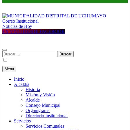
Correo Institucional
MUNICIPALIDAD DISTRITAL DE UCHUMAYO
Construyendo una nueva Historia
Noticias de Hoy
EN VIVO DESDE FACEBOOK
Buscar:
Menu
Inicio
Alcaldía
Historia
Misión y Visión
Alcalde
Consejo Municipal
Organigrama
Directorio Institucional
Servicios
Servicios Comunales