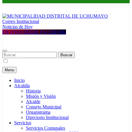
Correo Institucional
MUNICIPALIDAD DISTRITAL DE UCHUMAYO
Construyendo una nueva Historia
Noticias de Hoy
EN VIVO DESDE FACEBOOK
Buscar:
Menu
Inicio
Alcaldía
Historia
Misión y Visión
Alcalde
Consejo Municipal
Organigrama
Directorio Institucional
Servicios
Servicios Comunales