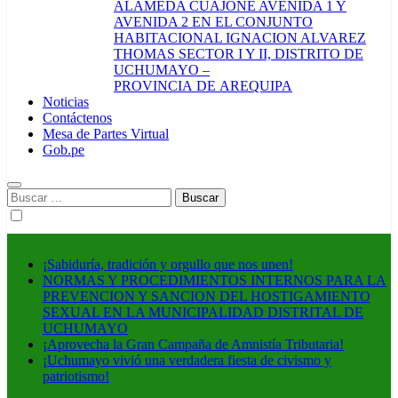
ALAMEDA CUAJONE AVENIDA 1 Y
AVENIDA 2 EN EL CONJUNTO
HABITACIONAL IGNACION ALVAREZ
THOMAS SECTOR I Y II, DISTRITO DE
UCHUMAYO –
PROVINCIA DE AREQUIPA
Noticias
Contáctenos
Mesa de Partes Virtual
Gob.pe
Buscar:
¡Sabiduría, tradición y orgullo que nos unen!
NORMAS Y PROCEDIMIENTOS INTERNOS PARA LA
PREVENCION Y SANCION DEL HOSTIGAMIENTO
SEXUAL EN LA MUNICIPALIDAD DISTRITAL DE
UCHUMAYO
¡Aprovecha la Gran Campaña de Amnistía Tributaria!
¡Uchumayo vivió una verdadera fiesta de civismo y
patriotismo!