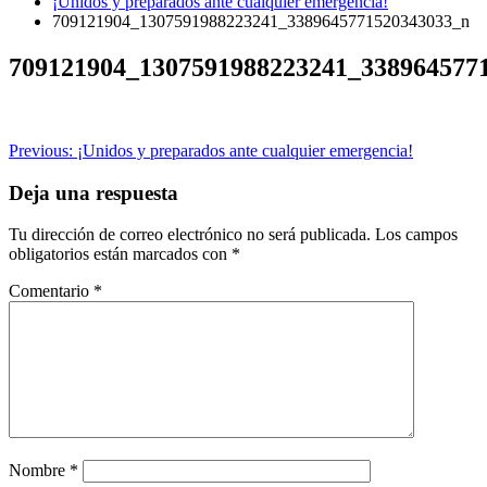
¡Unidos y preparados ante cualquier emergencia!
709121904_1307591988223241_3389645771520343033_n
709121904_1307591988223241_338964577
Navegación
Previous:
¡Unidos y preparados ante cualquier emergencia!
de
Deja una respuesta
entradas
Tu dirección de correo electrónico no será publicada.
Los campos
obligatorios están marcados con
*
Comentario
*
Nombre
*