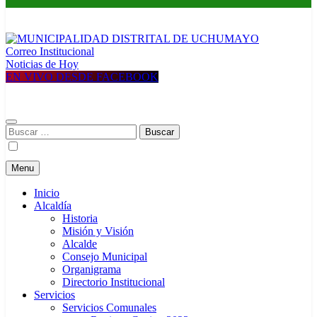
Correo Institucional
MUNICIPALIDAD DISTRITAL DE UCHUMAYO
Construyendo una nueva Historia
Noticias de Hoy
EN VIVO DESDE FACEBOOK
Buscar:
Menu
Inicio
Alcaldía
Historia
Misión y Visión
Alcalde
Consejo Municipal
Organigrama
Directorio Institucional
Servicios
Servicios Comunales