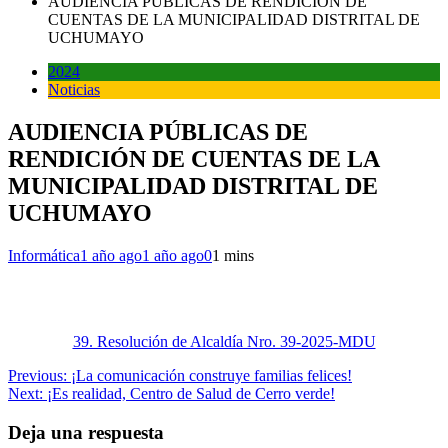
AUDIENCIA PÚBLICAS DE RENDICIÓN DE
CUENTAS DE LA MUNICIPALIDAD DISTRITAL DE
UCHUMAYO
2024
Noticias
AUDIENCIA PÚBLICAS DE
RENDICIÓN DE CUENTAS DE LA
MUNICIPALIDAD DISTRITAL DE
UCHUMAYO
Informática
1 año ago
1 año ago
0
1 mins
39. Resolución de Alcaldía Nro. 39-2025-MDU
Navegación
Previous:
¡La comunicación construye familias felices!
Next:
¡Es realidad, Centro de Salud de Cerro verde!
de
entradas
Deja una respuesta