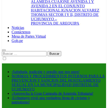
ALAMEDA CUAJONE AVENIDA 1 Y
AVENIDA 2 EN EL CONJUNTO
HABITACIONAL IGNACION ALVAREZ
THOMAS SECTOR I Y II, DISTRITO DE
UCHUMAYO –
PROVINCIA DE AREQUIPA
Noticias
Contáctenos
Mesa de Partes Virtual
Gob.pe
Buscar:
¡Sabiduría, tradición y orgullo que nos unen!
NORMAS Y PROCEDIMIENTOS INTERNOS PARA LA
PREVENCION Y SANCION DEL HOSTIGAMIENTO
SEXUAL EN LA MUNICIPALIDAD DISTRITAL DE
UCHUMAYO
¡Aprovecha la Gran Campaña de Amnistía Tributaria!
¡Uchumayo vivió una verdadera fiesta de civismo y
patriotismo!