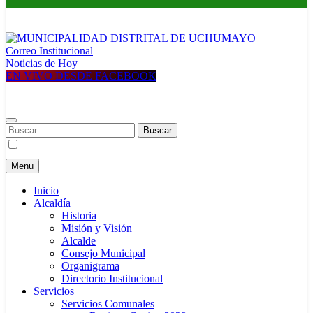
Correo Institucional
MUNICIPALIDAD DISTRITAL DE UCHUMAYO
Construyendo una nueva Historia
Noticias de Hoy
EN VIVO DESDE FACEBOOK
Buscar:
Menu
Inicio
Alcaldía
Historia
Misión y Visión
Alcalde
Consejo Municipal
Organigrama
Directorio Institucional
Servicios
Servicios Comunales