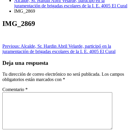
Alcalde, Sr. Hardin Abril Velarde, participó en la
juramentación de brigadas escolares de la I. E. 4005 El Cural
IMG_2869
IMG_2869
Navegación
Previous:
Alcalde, Sr. Hardin Abril Velarde, participó en la
juramentación de brigadas escolares de la I. E. 4005 El Cural
de
entradas
Deja una respuesta
Tu dirección de correo electrónico no será publicada.
Los campos
obligatorios están marcados con
*
Comentario
*