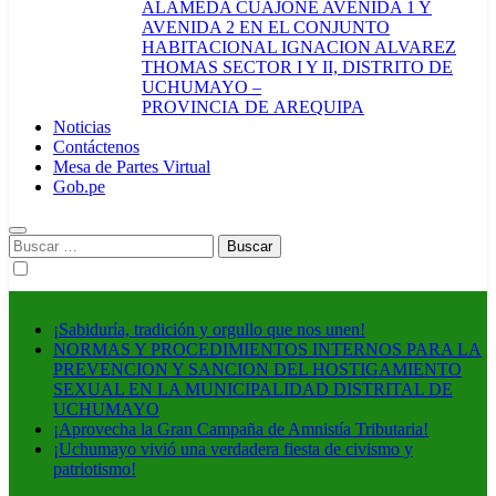
ALAMEDA CUAJONE AVENIDA 1 Y
AVENIDA 2 EN EL CONJUNTO
HABITACIONAL IGNACION ALVAREZ
THOMAS SECTOR I Y II, DISTRITO DE
UCHUMAYO –
PROVINCIA DE AREQUIPA
Noticias
Contáctenos
Mesa de Partes Virtual
Gob.pe
Buscar:
¡Sabiduría, tradición y orgullo que nos unen!
NORMAS Y PROCEDIMIENTOS INTERNOS PARA LA
PREVENCION Y SANCION DEL HOSTIGAMIENTO
SEXUAL EN LA MUNICIPALIDAD DISTRITAL DE
UCHUMAYO
¡Aprovecha la Gran Campaña de Amnistía Tributaria!
¡Uchumayo vivió una verdadera fiesta de civismo y
patriotismo!